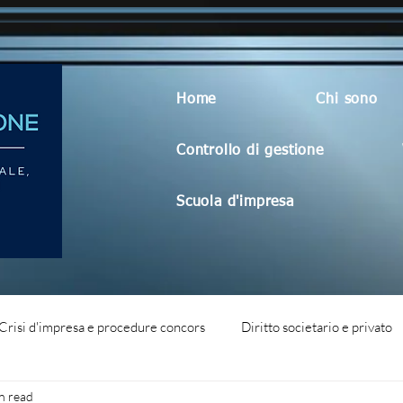
Home
Chi sono
Controllo di gestione
Scuola d'impresa
Crisi d'impresa e procedure concors
Diritto societario e privato
n read
dità aziendale
Blog generico