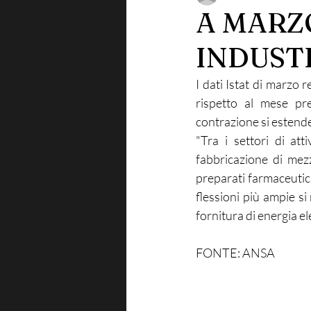
A MARZ
INDUST
I dati Istat di marzo 
rispetto al mese pre
contrazione si estende a
"Tra i settori di att
fabbricazione di mezz
preparati farmaceutici 
flessioni più ampie si 
fornitura di energia ele
FONTE: ANSA