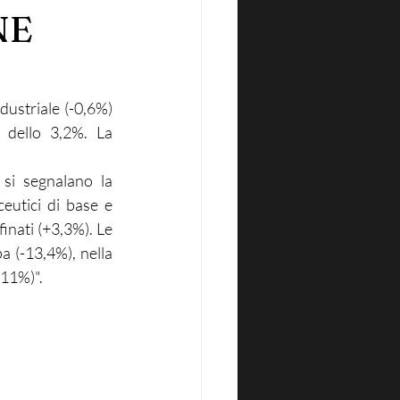
NE
dustriale (-0,6%) 
 dello 3,2%. La 
 si segnalano la 
eutici di base e 
inati (+3,3%). Le 
a (-13,4%), nella 
-11%)".