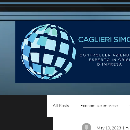
All Posts
Economia e imprese
.
May 10, 2023
1 mi
Diritto del lavoro
Blog - liqui