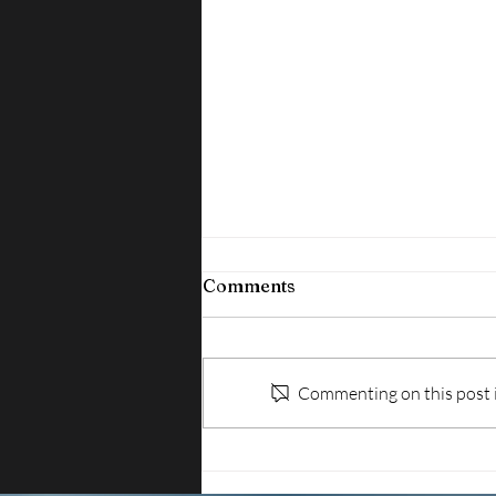
Comments
Commenting on this post is
ISPEZIONI SUL LAVORO:
IRREGOLARE OLTRE IL