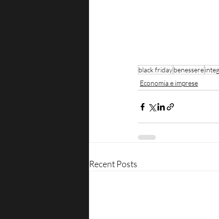
black friday
benessere
inte
Economia e imprese
Recent Posts