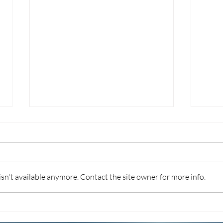
n't available anymore. Contact the site owner for more info.
TURISMO 2026: INCENTIVI
FOR
PER DIGITALIZZAZIONE,
L’I