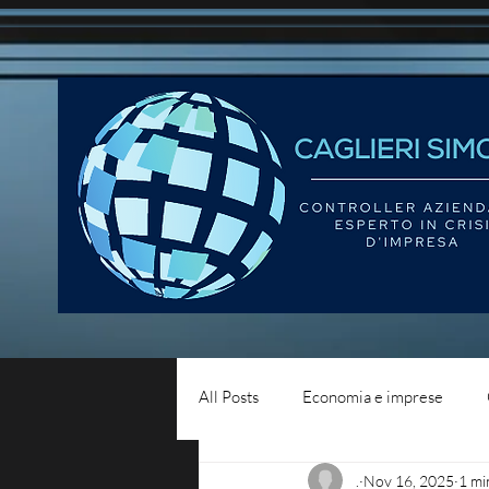
All Posts
Economia e imprese
.
Nov 16, 2025
1 mi
Diritto del lavoro
Blog - liqui