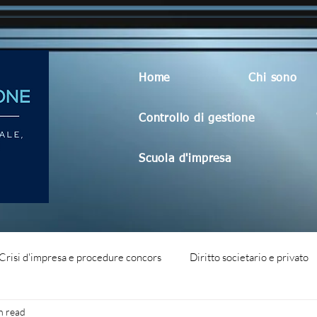
Home
Chi sono
Controllo di gestione
Scuola d'impresa
Crisi d'impresa e procedure concors
Diritto societario e privato
n read
dità aziendale
Blog generico