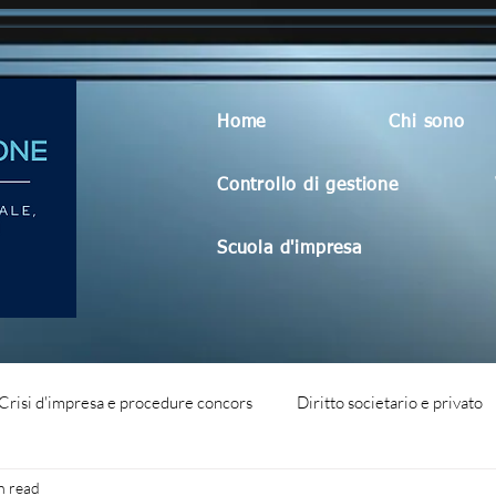
Home
Chi sono
Controllo di gestione
Scuola d'impresa
Crisi d'impresa e procedure concors
Diritto societario e privato
n read
dità aziendale
Blog generico