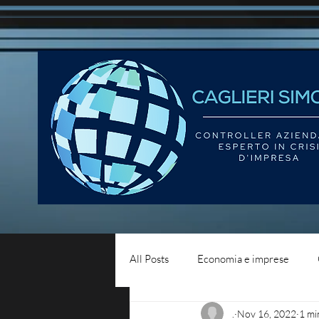
All Posts
Economia e imprese
.
Nov 16, 2022
1 mi
Diritto del lavoro
Blog - liqui