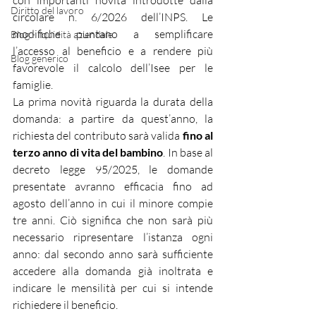
con importanti novità introdotte dalla 
Diritto del lavoro
circolare n. 6/2026 dell’INPS. Le 
modifiche puntano a semplificare 
Blog - liquidità aziendale
l’accesso al beneficio e a rendere più 
Blog generico
favorevole il calcolo dell’Isee per le 
famiglie.
La prima novità riguarda la durata della 
domanda: a partire da quest’anno, la 
richiesta del contributo sarà valida 
fino al 
terzo anno di vita del bambino
. In base al 
decreto legge 95/2025, le domande 
presentate avranno efficacia fino ad 
agosto dell’anno in cui il minore compie 
tre anni. Ciò significa che non sarà più 
necessario ripresentare l’istanza ogni 
anno: dal secondo anno sarà sufficiente 
accedere alla domanda già inoltrata e 
indicare le mensilità per cui si intende 
richiedere il beneficio.