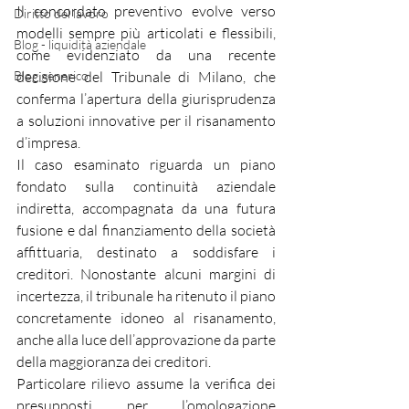
Il concordato preventivo evolve verso 
Diritto del lavoro
modelli sempre più articolati e flessibili, 
Blog - liquidità aziendale
come evidenziato da una recente 
Blog generico
decisione del Tribunale di Milano, che 
conferma l’apertura della giurisprudenza 
a soluzioni innovative per il risanamento 
d’impresa.
Il caso esaminato riguarda un piano 
fondato sulla continuità aziendale 
indiretta, accompagnata da una futura 
fusione e dal finanziamento della società 
affittuaria, destinato a soddisfare i 
creditori. Nonostante alcuni margini di 
incertezza, il tribunale ha ritenuto il piano 
concretamente idoneo al risanamento, 
anche alla luce dell’approvazione da parte 
della maggioranza dei creditori.
Particolare rilievo assume la verifica dei 
presupposti per l’omologazione 