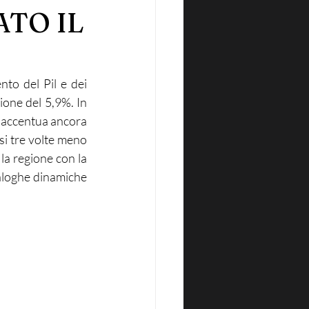
TO IL
to del Pil e dei 
one del 5,9%. In 
i accentua ancora 
si tre volte meno 
a regione con la 
aloghe dinamiche 