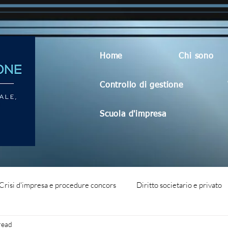
Home
Chi sono
Controllo di gestione
Scuola d'impresa
Crisi d'impresa e procedure concors
Diritto societario e privato
read
dità aziendale
Blog generico