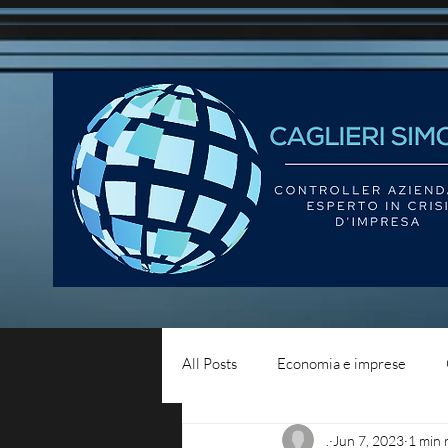
All Posts
Economia e imprese
.
Jun 7, 2023
1 min 
Diritto del lavoro
Blog - liqui