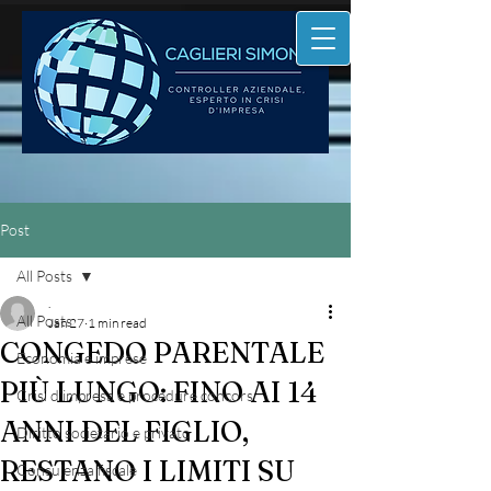
Post
All Posts
.
All Posts
Jan 27
1 min read
CONGEDO PARENTALE
Economia e imprese
PIÙ LUNGO: FINO AI 14
Crisi d'impresa e procedure concors
ANNI DEL FIGLIO,
Diritto societario e privato
RESTANO I LIMITI SU
Consulenza fiscale