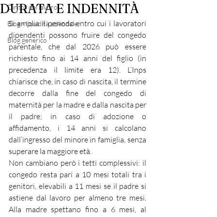
DURATA E INDENNITÀ
Diritto del lavoro
Si amplia il periodo entro cui i lavoratori 
Blog - liquidità aziendale
dipendenti possono fruire del congedo 
Blog generico
parentale, che dal 2026 può essere 
richiesto fino ai 14 anni del figlio (in 
precedenza il limite era 12). L’Inps 
chiarisce che, in caso di nascita, il termine 
decorre dalla fine del congedo di 
maternità per la madre e dalla nascita per 
il padre; in caso di adozione o 
affidamento, i 14 anni si calcolano 
dall’ingresso del minore in famiglia, senza 
superare la maggiore età.
Non cambiano però i tetti complessivi: il 
congedo resta pari a 10 mesi totali tra i 
genitori, elevabili a 11 mesi se il padre si 
astiene dal lavoro per almeno tre mesi. 
Alla madre spettano fino a 6 mesi, al 