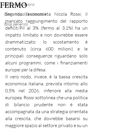
FERMO
Diritto del lavoro
Secondo l’economista Nicola Rossi, il 
Blog - liquidità aziendale
mancato raggiungimento del rapporto 
Blog generico
deficit/Pil al 3% (fermo al 3,1%) ha un 
impatto limitato e non dovrebbe essere 
drammatizzato: lo scostamento è 
contenuto (circa 600 milioni) e le 
principali conseguenze riguardano solo 
alcuni programmi, come i finanziamenti 
europei per la difesa.
Il vero nodo, invece, è la bassa crescita 
economica italiana, prevista intorno allo 
0,5% nel 2026, inferiore alla media 
europea. Rossi sottolinea che una politica 
di bilancio prudente non è stata 
accompagnata da una strategia orientata 
alla crescita, che dovrebbe basarsi su 
maggiore spazio al settore privato e su un 