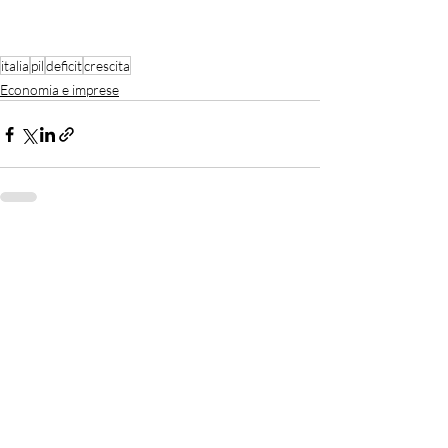
italia
pil
deficit
crescita
Economia e imprese
Recent Posts
See All