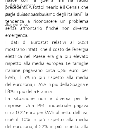
nasce con la guerra ma ha radici 
Diritto del lavoro
precedenti. A sottolinearlo è il Censis, che 
parla di “sonnambulismo degli italiani”: la 
Blog - liquidità aziendale
tendenza a riconoscere un problema 
Blog generico
senza affrontarlo finché non diventa 
emergenza.
I dati di Eurostat relativi al 2024 
mostrano infatti che il costo dell’energia 
elettrica nel Paese era già più elevato 
rispetto alla media europea. Le famiglie 
italiane pagavano circa 0,36 euro per 
kWh, il 5% in più rispetto alla media 
dell’eurozona, il 26% in più della Spagna e 
l’8% in più della Francia.
La situazione non è diversa per le 
imprese. Una PMI industriale pagava 
circa 0,22 euro per kWh al netto dell’Iva, 
cioè il 10% in più rispetto alla media 
dell’eurozona, il 22% in più rispetto alla 