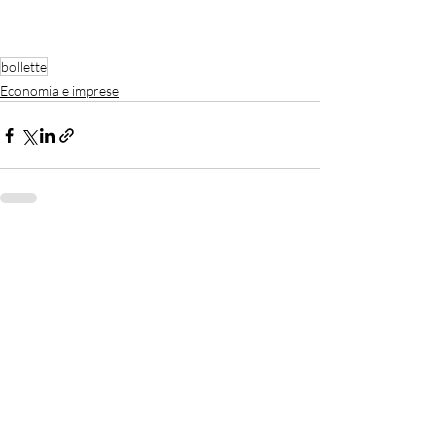
bollette
Economia e imprese
Recent Posts
See All