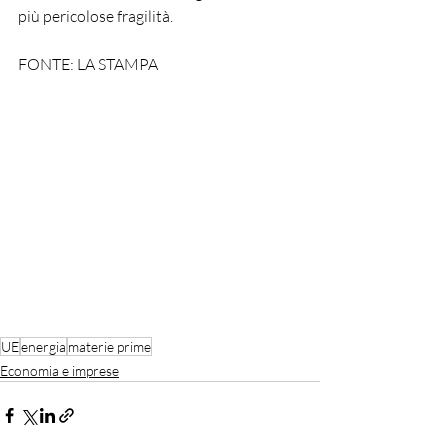
più pericolose fragilità.
FONTE: LA STAMPA
UE
energia
materie prime
Economia e imprese