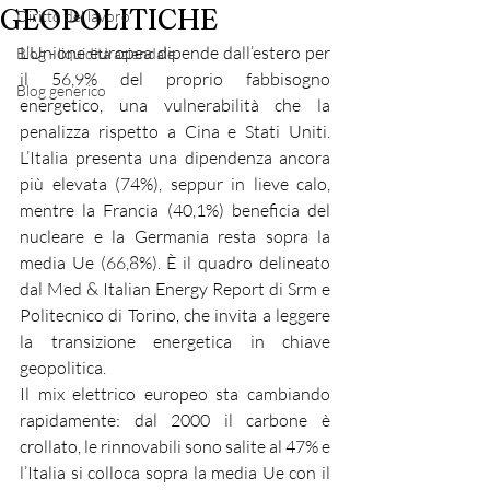
GEOPOLITICHE
Diritto del lavoro
L’Unione europea dipende dall’estero per 
Blog - liquidità aziendale
il 56,9% del proprio fabbisogno 
Blog generico
energetico, una vulnerabilità che la 
penalizza rispetto a Cina e Stati Uniti. 
L’Italia presenta una dipendenza ancora 
più elevata (74%), seppur in lieve calo, 
mentre la Francia (40,1%) beneficia del 
nucleare e la Germania resta sopra la 
media Ue (66,8%). È il quadro delineato 
dal Med & Italian Energy Report di Srm e 
Politecnico di Torino, che invita a leggere 
la transizione energetica in chiave 
geopolitica.
Il mix elettrico europeo sta cambiando 
rapidamente: dal 2000 il carbone è 
crollato, le rinnovabili sono salite al 47% e 
l’Italia si colloca sopra la media Ue con il 