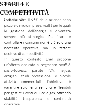
STABILI E
Diritto del lavoro
COMPETITIVITÀ
Blog - liquidità aziendale
Blog generico
In Italia oltre il 95% delle aziende sono 
piccole o microimprese, realtà per le quali 
la gestione dell’energia è diventata 
sempre più strategica. Pianificare e 
controllare i consumi non è più solo una 
necessità operativa, ma un fattore 
decisivo di competitività.
In questo contesto Enel propone 
un’offerta dedicata al segmento 
small & 
micro-business
: partite IVA, negozi, 
artigiani, studi professionali e piccole 
attività commerciali. L’obiettivo è 
garantire strumenti semplici e flessibili 
per gestire i costi di luce e gas, offrendo 
stabilità, trasparenza e continuità 
operativa.