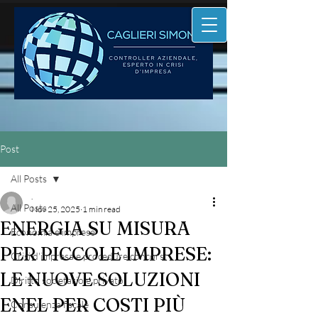
Post
All Posts
.
All Posts
Nov 25, 2025
1 min read
ENERGIA SU MISURA
Economia e imprese
PER PICCOLE IMPRESE:
Crisi d'impresa e procedure concors
LE NUOVE SOLUZIONI
Diritto societario e privato
ENEL PER COSTI PIÙ
Consulenza fiscale