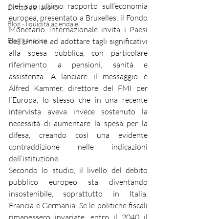
Nel suo ultimo rapporto sull’economia 
Diritto del lavoro
europea, presentato a Bruxelles, il Fondo 
Blog - liquidità aziendale
Monetario Internazionale invita i Paesi 
Blog generico
dell’Unione ad adottare tagli significativi 
alla spesa pubblica, con particolare 
riferimento a pensioni, sanità e 
assistenza. A lanciare il messaggio è 
Alfred Kammer, direttore del FMI per 
l’Europa, lo stesso che in una recente 
intervista aveva invece sostenuto la 
necessità di aumentare la spesa per la 
difesa, creando così una evidente 
contraddizione nelle indicazioni 
dell’istituzione.
Secondo lo studio, il livello del debito 
pubblico europeo sta diventando 
insostenibile, soprattutto in Italia, 
Francia e Germania. Se le politiche fiscali 
rimanessero invariate, entro il 2040 il 