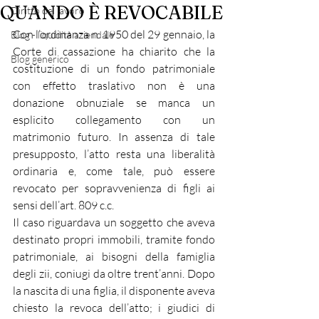
QUANDO È REVOCABILE
Diritto del lavoro
Con l’ordinanza n. 1950 del 29 gennaio, la 
Blog - liquidità aziendale
Corte di cassazione ha chiarito che la 
Blog generico
costituzione di un fondo patrimoniale 
con effetto traslativo non è una 
donazione obnuziale se manca un 
esplicito collegamento con un 
matrimonio futuro. In assenza di tale 
presupposto, l’atto resta una liberalità 
ordinaria e, come tale, può essere 
revocato per sopravvenienza di figli ai 
sensi dell’art. 809 c.c.
Il caso riguardava un soggetto che aveva 
destinato propri immobili, tramite fondo 
patrimoniale, ai bisogni della famiglia 
degli zii, coniugi da oltre trent’anni. Dopo 
la nascita di una figlia, il disponente aveva 
chiesto la revoca dell’atto; i giudici di 