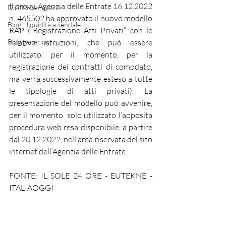
Il provv. Agenzia delle Entrate 16.12.2022 
Diritto del lavoro
n. 465502 ha approvato il nuovo modello 
Blog - liquidità aziendale
RAP (“Registrazione Atti Privati”, con le 
Blog generico
relative istruzioni, che può essere 
utilizzato, per il momento, per la 
registrazione dei contratti di comodato, 
ma verrà successivamente esteso a tutte 
le tipologie di atti privati). La 
presentazione del modello può avvenire, 
per il momento, solo utilizzato l’apposita 
procedura web resa disponibile, a partire 
dal 20.12.2022, nell’area riservata del sito 
internet dell’Agenzia delle Entrate.
FONTE: IL SOLE 24 ORE - EUTEKNE - 
ITALIAOGGI