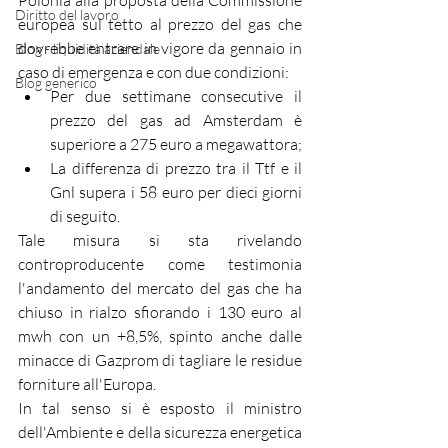
Polonia alla proposta della Commissione 
Diritto del lavoro
europea sul tetto al prezzo del gas che 
dovrebbe entrare in vigore da gennaio in 
Blog - liquidità aziendale
caso di emergenza e con due condizioni:
Blog generico
Per due settimane consecutive il 
prezzo del gas ad Amsterdam è 
superiore a 275 euro a megawattora; 
La differenza di prezzo tra il Ttf e il 
Gnl supera i 58 euro per dieci giorni 
di seguito. 
Tale misura si sta rivelando 
controproducente come testimonia 
l'andamento del mercato del gas che ha 
chiuso in rialzo sfiorando i 130 euro al 
mwh con un +8,5%, spinto anche dalle 
minacce di Gazprom di tagliare le residue 
forniture all'Europa.
In tal senso si è esposto il ministro 
dell'Ambiente e della sicurezza energetica 