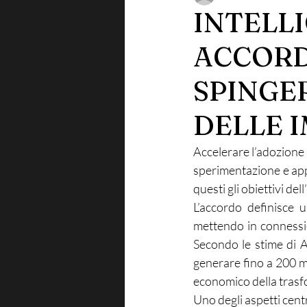
INTELLI
ACCORD
SPINGE
DELLE 
Accelerare l’adozione de
sperimentazione e appl
questi gli obiettivi del
L’accordo definisce u
mettendo in connessio
Secondo le stime di Ac
generare fino a 200 mi
economico della trasf
Uno degli aspetti centra