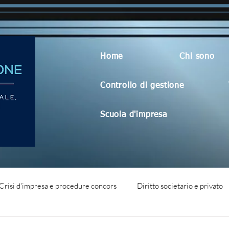
Home
Chi sono
Controllo di gestione
Scuola d'impresa
Crisi d'impresa e procedure concors
Diritto societario e privato
dità aziendale
Blog generico