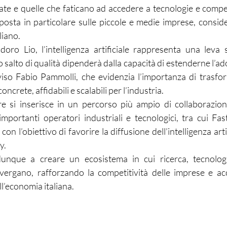
ate e quelle che faticano ad accedere a tecnologie e compe
sposta in particolare sulle piccole e medie imprese, conside
liano.
ro Lio, l’intelligenza artificiale rappresenta una leva s
o salto di qualità dipenderà dalla capacità di estenderne l’ad
iso Fabio Pammolli, che evidenzia l’importanza di trasfor
concrete, affidabili e scalabili per l’industria.
e si inserisce in un percorso più ampio di collaborazioni
mportanti operatori industriali e tecnologici, tra cui Fa
on l’obiettivo di favorire la diffusione dell’intelligenza artif
y.
unque a creare un ecosistema in cui ricerca, tecnologi
ergano, rafforzando la competitività delle imprese e a
ll’economia italiana.