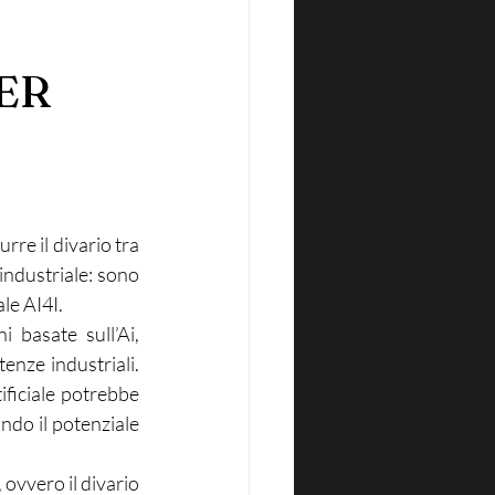
ER
rre il divario tra 
industriale: sono 
ale AI4I.
 basate sull’Ai, 
nze industriali. 
ificiale potrebbe 
ndo il potenziale 
 ovvero il divario 