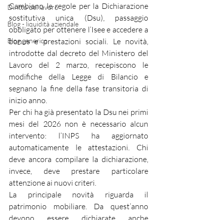
Cambiano le regole per la Dichiarazione 
Diritto del lavoro
sostitutiva unica (Dsu), passaggio 
Blog - liquidità aziendale
obbligato per ottenere l’Isee e accedere a 
Blog generico
bonus e prestazioni sociali. Le novità, 
introdotte dal decreto del Ministero del 
Lavoro del 2 marzo, recepiscono le 
modifiche della Legge di Bilancio e 
segnano la fine della fase transitoria di 
inizio anno.
Per chi ha già presentato la Dsu nei primi 
mesi del 2026 non è necessario alcun 
intervento: l’INPS ha aggiornato 
automaticamente le attestazioni. Chi 
deve ancora compilare la dichiarazione, 
invece, deve prestare particolare 
attenzione ai nuovi criteri.
La principale novità riguarda il 
patrimonio mobiliare. Da quest’anno 
devono essere dichiarate anche 