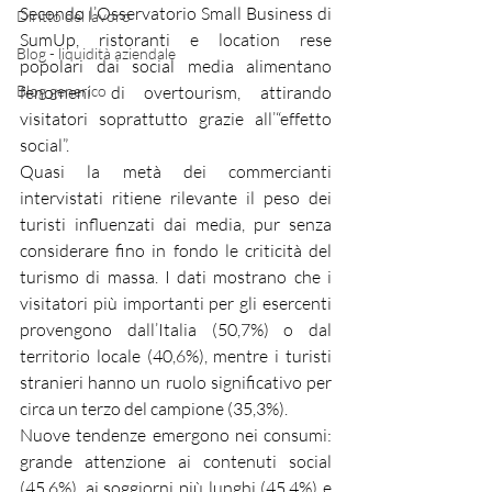
Secondo l’Osservatorio Small Business di 
Diritto del lavoro
SumUp, ristoranti e location rese 
Blog - liquidità aziendale
popolari dai social media alimentano 
Blog generico
fenomeni di overtourism, attirando 
visitatori soprattutto grazie all’“effetto 
social”.
Quasi la metà dei commercianti 
intervistati ritiene rilevante il peso dei 
turisti influenzati dai media, pur senza 
considerare fino in fondo le criticità del 
turismo di massa. I dati mostrano che i 
visitatori più importanti per gli esercenti 
provengono dall’Italia (50,7%) o dal 
territorio locale (40,6%), mentre i turisti 
stranieri hanno un ruolo significativo per 
circa un terzo del campione (35,3%).
Nuove tendenze emergono nei consumi: 
grande attenzione ai contenuti social 
(45,6%), ai soggiorni più lunghi (45,4%) e 