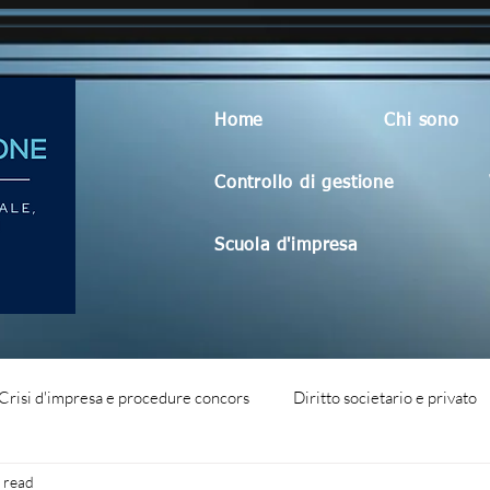
Home
Chi sono
Controllo di gestione
Scuola d'impresa
Crisi d'impresa e procedure concors
Diritto societario e privato
 read
dità aziendale
Blog generico