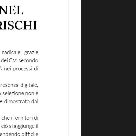
 NEL
RISCHI
adicale grazie 
a dei CV: secondo 
A nei processi di 
resenza digitale, 
a selezione non è 
e dimostrato dal 
he i fornitori di 
iò si aggiunge il 
endendo difficile 