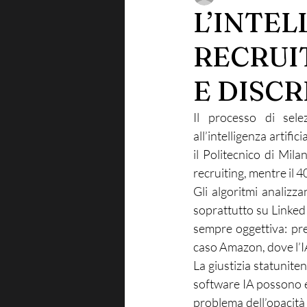
L’INTEL
RECRUI
E DISC
Il processo di sele
all’intelligenza artifi
il Politecnico di Mila
recruiting, mentre il 
Gli algoritmi analizza
soprattutto su LinkedI
sempre oggettiva: preg
caso Amazon, dove l’IA
La giustizia statunite
software IA possono es
problema dell’opacità 