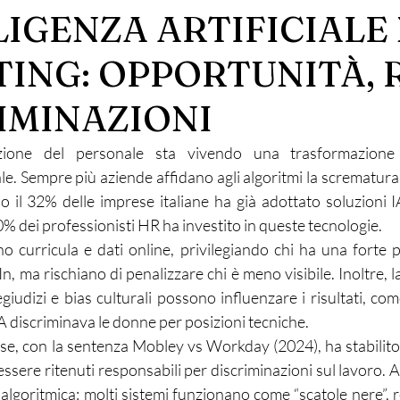
LIGENZA ARTIFICIALE
TING: OPPORTUNITÀ, 
RIMINAZIONI
zione del personale sta vivendo una trasformazione r
ciale. Sempre più aziende affidano agli algoritmi la scrematur
no il 32% delle imprese italiane ha già adottato soluzioni I
40% dei professionisti HR ha investito in queste tecnologie.
no curricula e dati online, privilegiando chi ha una forte p
n, ma rischiano di penalizzare chi è meno visibile. Inoltre, l
iudizi e bias culturali possono influenzare i risultati, com
 discriminava le donne per posizioni tecniche.
nse, con la sentenza Mobley vs Workday (2024), ha stabilito c
sere ritenuti responsabili per discriminazioni sul lavoro. A c
algoritmica: molti sistemi funzionano come “scatole nere”, r