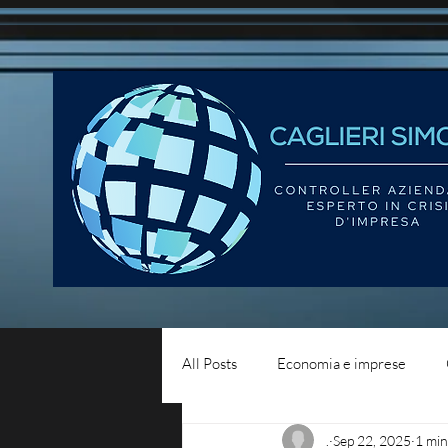
All Posts
Economia e imprese
.
Sep 22, 2025
1 min
Diritto del lavoro
Blog - liqui