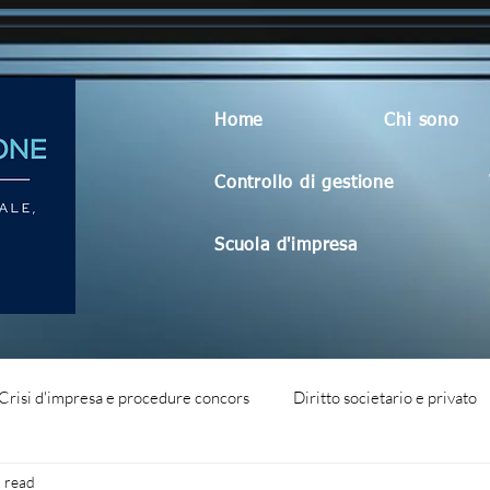
Home
Chi sono
Controllo di gestione
Scuola d'impresa
Crisi d'impresa e procedure concors
Diritto societario e privato
 read
dità aziendale
Blog generico