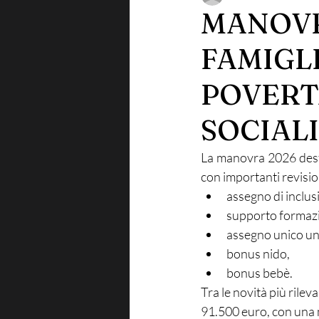
MANOVRA
FAMIGL
POVERT
SOCIALI
La manovra 2026 destin
con importanti revision
assegno di inclus
supporto formazi
assegno unico un
bonus nido,
bonus bebè.
Tra le novità più rileva
91.500 euro, con una m