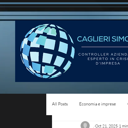
All Posts
Economia e imprese
.
Oct 21, 2025
1 min
Diritto del lavoro
Blog - liqui