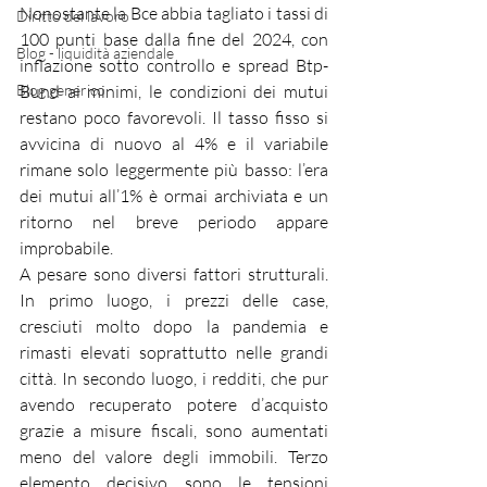
Nonostante la Bce abbia tagliato i tassi di 
Diritto del lavoro
100 punti base dalla fine del 2024, con 
Blog - liquidità aziendale
inflazione sotto controllo e spread Btp-
Blog generico
Bund ai minimi, le condizioni dei mutui 
restano poco favorevoli. Il tasso fisso si 
avvicina di nuovo al 4% e il variabile 
rimane solo leggermente più basso: l’era 
dei mutui all’1% è ormai archiviata e un 
ritorno nel breve periodo appare 
improbabile.
A pesare sono diversi fattori strutturali. 
In primo luogo, i prezzi delle case, 
cresciuti molto dopo la pandemia e 
rimasti elevati soprattutto nelle grandi 
città. In secondo luogo, i redditi, che pur 
avendo recuperato potere d’acquisto 
grazie a misure fiscali, sono aumentati 
meno del valore degli immobili. Terzo 
elemento decisivo sono le tensioni 