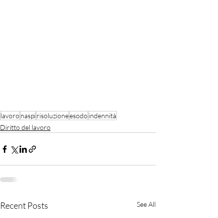
lavoro
naspi
risoluzione
esodo
indennità
Diritto del lavoro
Recent Posts
See All