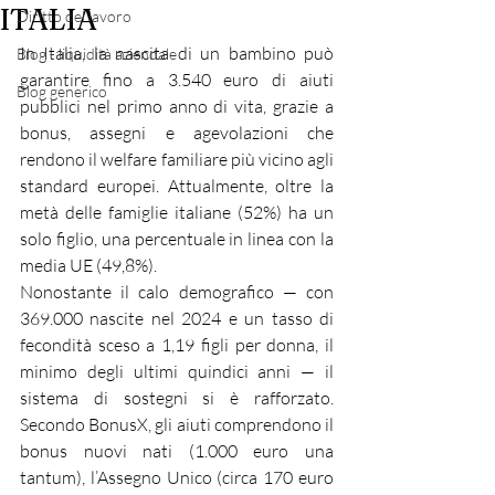
ITALIA
Diritto del lavoro
In Italia, la nascita di un bambino può 
Blog - liquidità aziendale
garantire fino a 3.540 euro di aiuti 
Blog generico
pubblici nel primo anno di vita, grazie a 
bonus, assegni e agevolazioni che 
rendono il welfare familiare più vicino agli 
standard europei. Attualmente, oltre la 
metà delle famiglie italiane (52%) ha un 
solo figlio, una percentuale in linea con la 
media UE (49,8%).
Nonostante il calo demografico — con 
369.000 nascite nel 2024 e un tasso di 
fecondità sceso a 1,19 figli per donna, il 
minimo degli ultimi quindici anni — il 
sistema di sostegni si è rafforzato. 
Secondo BonusX, gli aiuti comprendono il 
bonus nuovi nati (1.000 euro una 
tantum), l’Assegno Unico (circa 170 euro 