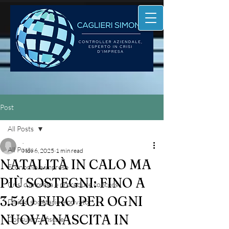
Post
All Posts
.
All Posts
Nov 6, 2025
1 min read
NATALITÀ IN CALO MA
Economia e imprese
PIÙ SOSTEGNI: FINO A
Crisi d'impresa e procedure concors
3.540 EURO PER OGNI
Diritto societario e privato
NUOVA NASCITA IN
Consulenza fiscale