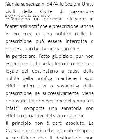
Con la sentenza n. 6474, le Sezioni Unite 
Diritto del lavoro
civili della Corte di cassazione 
Blog - liquidità aziendale
chiariscono un principio rilevante in 
Blog generico
materia di notifiche e prescrizione: anche 
in presenza di una notifica nulla, la 
prescrizione può essere interrotta o 
sospesa, purché il vizio sia sanabile.
In particolare, l’atto giudiziale, pur non 
essendo entrato nella sfera di conoscenza 
legale del destinatario a causa della 
nullità della notifica, mantiene i suoi 
effetti interruttivi o sospensivi della 
prescrizione se successivamente viene 
rinnovato. La rinnovazione della notifica, 
infatti, comporta una sanatoria con 
effetto retroattivo del vizio originario.
Il principio non è però assoluto. La 
Cassazione precisa che la sanatoria opera 
a condizione che il destinatario non 