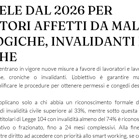
ELE DAL 2026 PER
TORI AFFETTI DA MAL
GICHE, INVALIDANTI 
HE
trano in vigore nuove misure a favore di lavoratori e lavora
e, croniche o invalidanti. L’obiettivo è garantire mag
ificare le procedure per ottenere permessi e congedi desti
pplicano solo a chi abbia un riconoscimento formale dell
i invalidità civile superiore al 33%, mentre sotto questa
i titolari di Legge 104 con invalidità almeno del 74% è ricono
tivo o frazionato, fino a 24 mesi complessivi. Alla fine
re diritto ad accedere con priorità allo smart working, se c