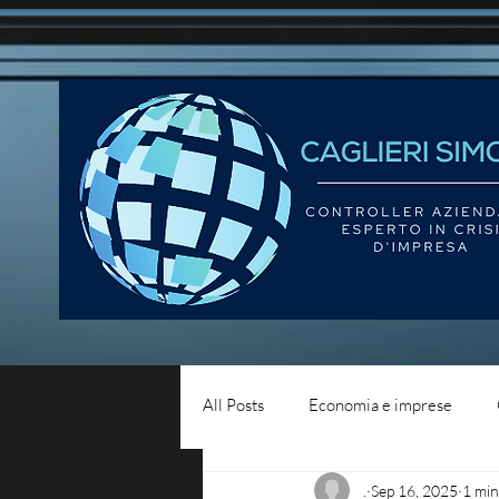
All Posts
Economia e imprese
.
Sep 16, 2025
1 min
Diritto del lavoro
Blog - liqui