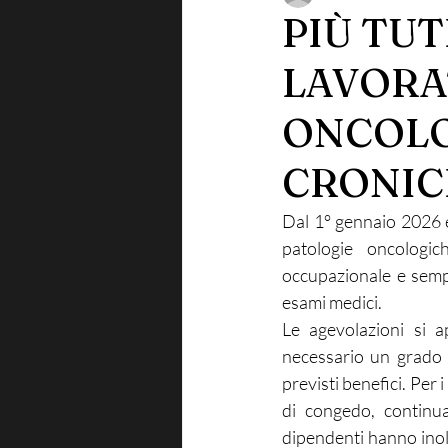
PIÙ TUT
LAVORA
ONCOLO
CRONIC
Dal 1° gennaio 2026 en
patologie oncologich
occupazionale e sempl
esami medici.
Le agevolazioni si a
necessario un grado d
previsti benefici. Per 
di congedo, continua
dipendenti hanno inolt