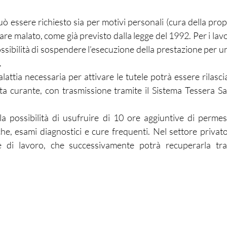
uò essere richiesto sia per motivi personali (cura della propr
iare malato, come già previsto dalla legge del 1992. Per i lav
ossibilità di sospendere l’esecuzione della prestazione per 
.
alattia necessaria per attivare le tutele potrà essere rilasci
sta curante, con trasmissione tramite il Sistema Tessera Sa
.
la possibilità di usufruire di 10 ore aggiuntive di permessi
he, esami diagnostici e cure frequenti. Nel settore privato 
e di lavoro, che successivamente potrà recuperarla tra