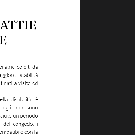
ATTIE
E
trici colpiti da 
giore stabilità 
nati a visite ed 
a disabilità: è 
 soglia non sono 
sciuto un periodo 
 del congedo, i 
ompatibile con la 