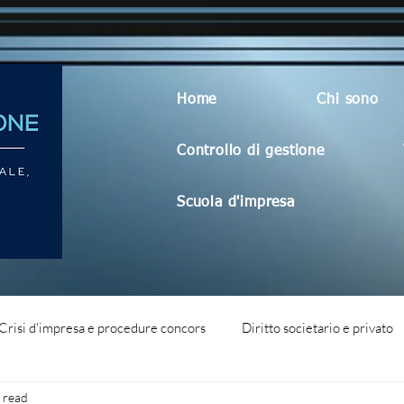
Home
Chi sono
Controllo di gestione
Scuola d'impresa
Crisi d'impresa e procedure concors
Diritto societario e privato
 read
dità aziendale
Blog generico