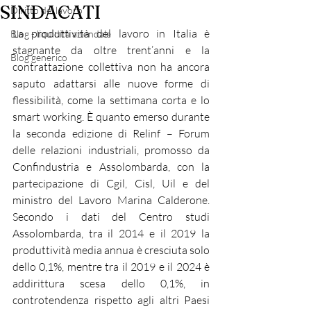
SINDACATI
Diritto del lavoro
La produttività del lavoro in Italia è 
Blog - liquidità aziendale
stagnante da oltre trent’anni e la 
Blog generico
contrattazione collettiva non ha ancora 
saputo adattarsi alle nuove forme di 
flessibilità, come la settimana corta e lo 
smart working. È quanto emerso durante 
la seconda edizione di Relinf – Forum 
delle relazioni industriali, promosso da 
Confindustria e Assolombarda, con la 
partecipazione di Cgil, Cisl, Uil e del 
ministro del Lavoro Marina Calderone. 
Secondo i dati del Centro studi 
Assolombarda, tra il 2014 e il 2019 la 
produttività media annua è cresciuta solo 
dello 0,1%, mentre tra il 2019 e il 2024 è 
addirittura scesa dello 0,1%, in 
controtendenza rispetto agli altri Paesi 