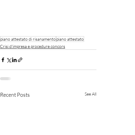
piano attestato di risanamento
piano attestato
Crisi d'impresa e procedure concors
Recent Posts
See All