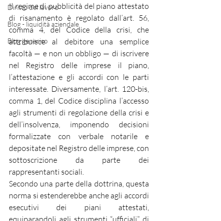
Il regime di pubblicità del piano attestato 
Diritto del lavoro
di risanamento è regolato dall’art. 56, 
Blog - liquidità aziendale
comma 4, del Codice della crisi, che 
Blog generico
attribuisce al debitore una semplice 
facoltà — e non un obbligo — di iscrivere 
nel Registro delle imprese il piano, 
l’attestazione e gli accordi con le parti 
interessate. Diversamente, l’art. 120-bis, 
comma 1, del Codice disciplina l’accesso 
agli strumenti di regolazione della crisi e 
dell’insolvenza, imponendo decisioni 
formalizzate con verbale notarile e 
depositate nel Registro delle imprese, con 
sottoscrizione da parte dei 
rappresentanti sociali.
Secondo una parte della dottrina, questa 
norma si estenderebbe anche agli accordi 
esecutivi dei piani attestati, 
equiparandoli agli strumenti “ufficiali” di 