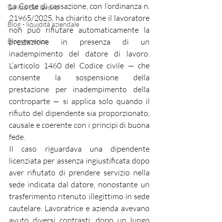
La Corte di cassazione, con l’ordinanza n. 
Diritto del lavoro
21965/2025, ha chiarito che il lavoratore 
Blog - liquidità aziendale
non può rifiutare automaticamente la 
Blog generico
prestazione in presenza di un 
inadempimento del datore di lavoro. 
L’articolo 1460 del Codice civile — che 
consente la sospensione della 
prestazione per inadempimento della 
controparte — si applica solo quando il 
rifiuto del dipendente sia proporzionato, 
causale e coerente con i principi di buona 
fede.
Il caso riguardava una dipendente 
licenziata per assenza ingiustificata dopo 
aver rifiutato di prendere servizio nella 
sede indicata dal datore, nonostante un 
trasferimento ritenuto illegittimo in sede 
cautelare. Lavoratrice e azienda avevano 
avuto diversi contrasti: dopo un lungo 