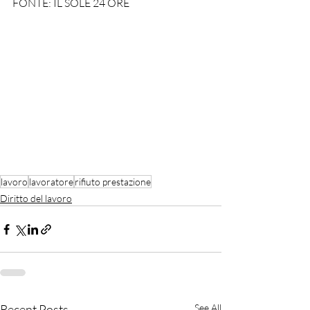
FONTE: IL SOLE 24 ORE
lavoro
lavoratore
rifiuto prestazione
Diritto del lavoro
Recent Posts
See All