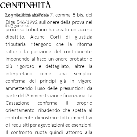
CONTINUITÀ
Diritto del lavoro
La modifica dell’art. 7, comma 5-bis, del 
Blog - liquidità aziendale
Dlgs 546/1992 sull’onere della prova nel 
Blog generico
processo tributario ha creato un acceso 
dibattito. Alcune Corti di giustizia 
tributaria ritengono che la riforma 
rafforzi la posizione del contribuente, 
imponendo al fisco un onere probatorio 
più rigoroso e dettagliato; altre la 
interpretano come una semplice 
conferma dei principi già in vigore, 
ammettendo l’uso delle presunzioni da 
parte dell’Amministrazione finanziaria. La 
Cassazione conferma il proprio 
orientamento, ribadendo che spetta al 
contribuente dimostrare fatti impeditivi 
o i requisiti per agevolazioni ed esenzioni. 
Il confronto ruota quindi attorno alla 