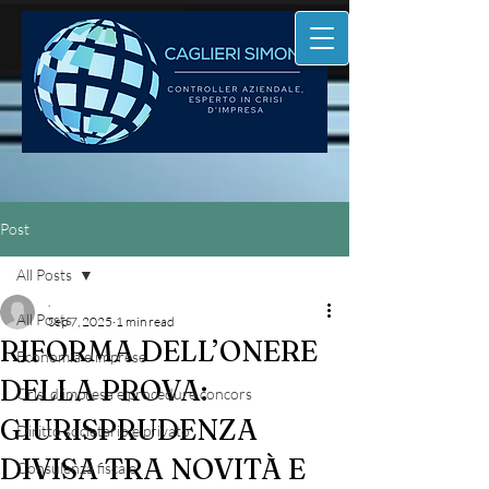
Post
All Posts
.
All Posts
Sep 7, 2025
1 min read
RIFORMA DELL’ONERE
Economia e imprese
DELLA PROVA:
Crisi d'impresa e procedure concors
GIURISPRUDENZA
Diritto societario e privato
DIVISA TRA NOVITÀ E
Consulenza fiscale