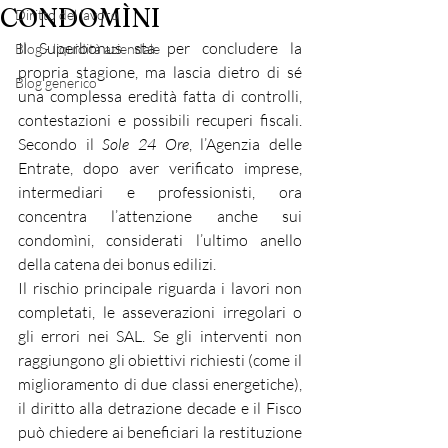
CONDOMÌNI
Diritto del lavoro
Il Superbonus sta per concludere la 
Blog - liquidità aziendale
propria stagione, ma lascia dietro di sé 
Blog generico
una complessa eredità fatta di controlli, 
contestazioni e possibili recuperi fiscali. 
Secondo il 
Sole 24 Ore
, l’Agenzia delle 
Entrate, dopo aver verificato imprese, 
intermediari e professionisti, ora 
concentra l’attenzione anche sui 
condomìni, considerati l’ultimo anello 
della catena dei bonus edilizi.
Il rischio principale riguarda i lavori non 
completati, le asseverazioni irregolari o 
gli errori nei SAL. Se gli interventi non 
raggiungono gli obiettivi richiesti (come il 
miglioramento di due classi energetiche), 
il diritto alla detrazione decade e il Fisco 
può chiedere ai beneficiari la restituzione 