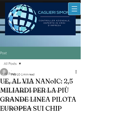
Post
All Posts
.
All Posts
Feb 10
1 min read
UE, AL VIA NANoIC: 2,5
Economia e imprese
MILIARDI PER LA PIÙ
Crisi d'impresa e procedure concors
GRANDE LINEA PILOTA
Diritto societario e privato
EUROPEA SUI CHIP
Consulenza fiscale