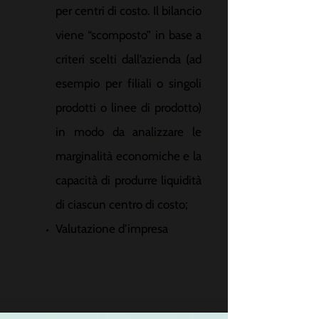
per centri di costo. Il bilancio
viene “scomposto” in base a
criteri scelti dall’azienda (ad
esempio per filiali o singoli
prodotti o linee di prodotto)
in modo da analizzare le
marginalità economiche e la
capacità di produrre liquidità
di ciascun centro di costo;
Valutazione d’impresa