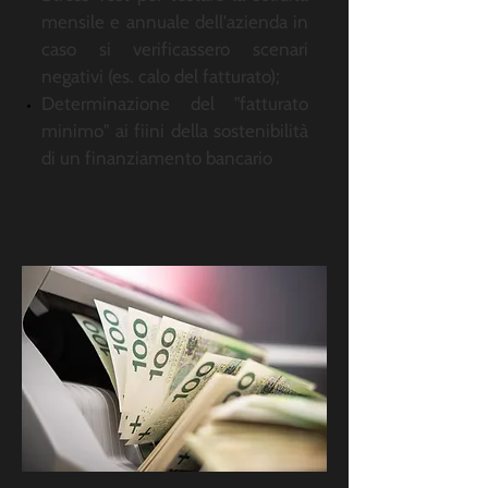
mensile e annuale dell'azienda in
caso si verificassero scenari
negativi (es. calo del fatturato);
Determinazione del "fatturato
minimo" ai fiini della sostenibilità
di un finanziamento bancario