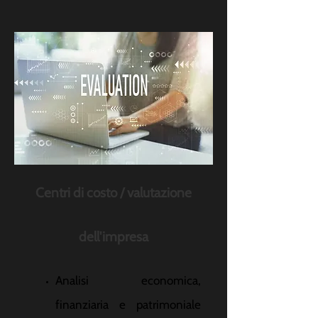
Centri di costo / valutazione
dell'impresa
Analisi economica,
finanziaria e patrimoniale