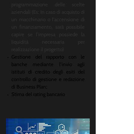
programmazione delle scelte
aziendali (Es: In caso di acquisto di
un macchinario o l'accensione di
un finanziamento, sarà possibile
capire se l’impresa possiede la
liquidità necessaria per
realizzazione il progetto)
Gestione del rapporto con le
banche mediante l’invio agli
istituti di credito degli esiti del
controllo di gestione e redazione
di Business Plan;
Stima del rating bancario