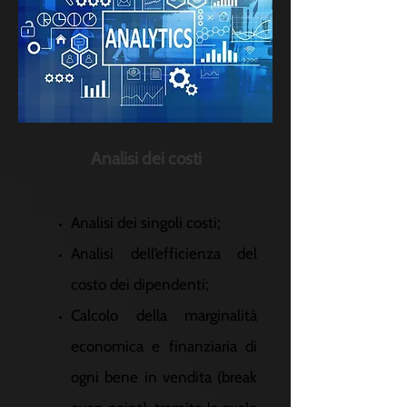
Analisi dei costi
Analisi dei singoli costi;
Analisi dell’efficienza del
costo dei dipendenti;
Calcolo della marginalità
economica e finanziaria di
ogni bene in vendita (break