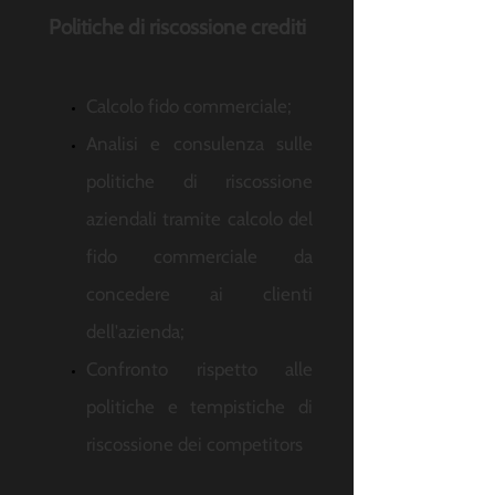
Politiche di riscossione crediti
Calcolo fido commerciale;
Analisi e consulenza sulle
politiche di riscossione
aziendali tramite calcolo del
fido commerciale da
concedere ai clienti
dell'azienda;
Confronto rispetto alle
politiche e tempistiche di
riscossione dei competitors