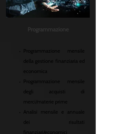
Programmazione
Programmazione mensile
della gestione finanziaria ed
economica
Programmazione mensile
degli acquisti di
merci/materie prime
Analisi mensile e annuale
dei risultati
finanziari/economici