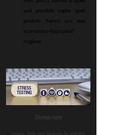
even point), tramite la quale
sarà possibile capire quali
prodotti “hanno una resa
economico-finanziaria”
migliore
Stress-test
Stress Test per testare la solidità