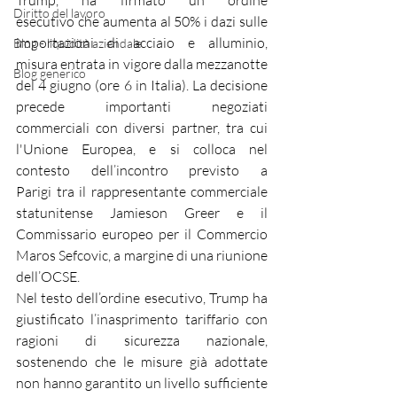
Trump, ha firmato un ordine 
Diritto del lavoro
esecutivo che aumenta al 50% i dazi sulle 
importazioni di acciaio e alluminio, 
Blog - liquidità aziendale
misura entrata in vigore dalla mezzanotte 
Blog generico
del 4 giugno (ore 6 in Italia). La decisione 
precede importanti negoziati 
commerciali con diversi partner, tra cui 
l'Unione Europea, e si colloca nel 
contesto dell’incontro previsto a 
Parigi tra il rappresentante commerciale 
statunitense Jamieson Greer e il 
Commissario europeo per il Commercio 
Maros Sefcovic, a margine di una riunione 
dell’OCSE.
Nel testo dell’ordine esecutivo, Trump ha 
giustificato l’inasprimento tariffario con 
ragioni di sicurezza nazionale, 
sostenendo che le misure già adottate 
non hanno garantito un livello sufficiente 