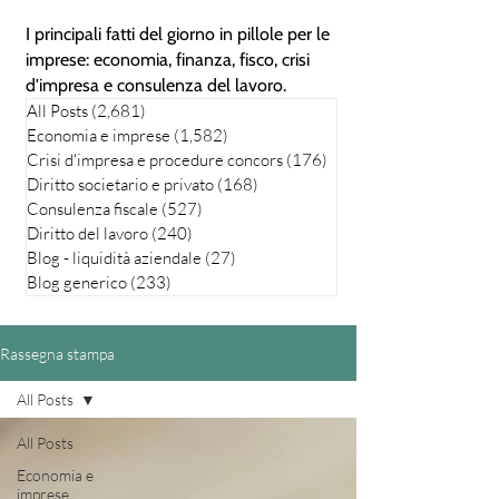
I principali fatti del giorno in pillole per le
imprese: economia, finanza, fisco, crisi
d'impresa e consulenza del lavoro.
All Posts
(2,681)
2,681 posts
Economia e imprese
(1,582)
1,582 posts
Crisi d'impresa e procedure concors
(176)
176 posts
Diritto societario e privato
(168)
168 posts
Consulenza fiscale
(527)
527 posts
Diritto del lavoro
(240)
240 posts
Blog - liquidità aziendale
(27)
27 posts
Blog generico
(233)
233 posts
Rassegna stampa
All Posts
All Posts
Economia e
imprese