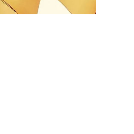
.
Mar 3, 2025
1 min read
Diritto societario e privato
ASSICURAZIONE PER
RISCHI