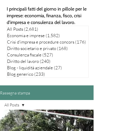
I principali fatti del giorno in pillole per le
imprese: economia, finanza, fisco, crisi
d'impresa e consulenza del lavoro.
All Posts
(2,681)
2,681 posts
Economia e imprese
(1,582)
1,582 posts
Crisi d'impresa e procedure concors
(176)
176 posts
Diritto societario e privato
(168)
168 posts
Consulenza fiscale
(527)
527 posts
Diritto del lavoro
(240)
240 posts
Blog - liquidità aziendale
(27)
27 posts
Blog generico
(233)
233 posts
Rassegna stampa
All Posts
All Posts
Economia e
imprese