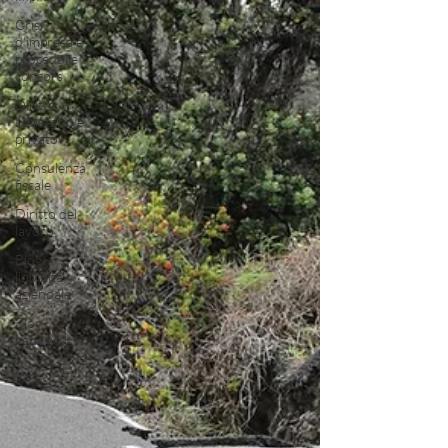
Crisi
d'impresa e
procedure
concors
Diritto
societario e
privato
Consulenza
fiscale
Diritto del
lavoro
Blog -
liquidità
aziendale
Blog
generico