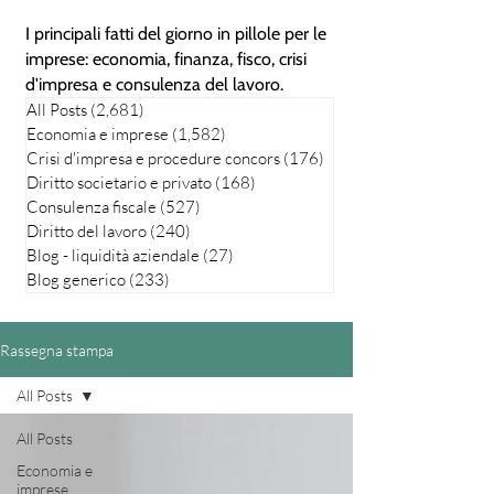
I principali fatti del giorno in pillole per le
imprese: economia, finanza, fisco, crisi
d'impresa e consulenza del lavoro.
All Posts
(2,681)
2,681 posts
Economia e imprese
(1,582)
1,582 posts
Crisi d'impresa e procedure concors
(176)
176 posts
Diritto societario e privato
(168)
168 posts
Consulenza fiscale
(527)
527 posts
Diritto del lavoro
(240)
240 posts
Blog - liquidità aziendale
(27)
27 posts
Blog generico
(233)
233 posts
Rassegna stampa
All Posts
All Posts
Economia e
imprese