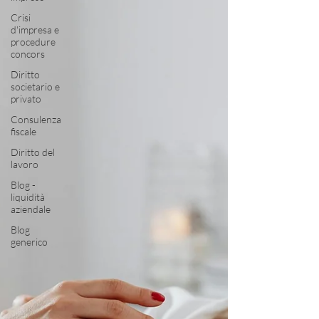
Crisi
d'impresa e
procedure
concors
Diritto
societario e
privato
Consulenza
fiscale
Diritto del
lavoro
Blog -
liquidità
aziendale
Blog
generico