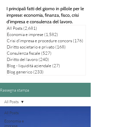
I principali fatti del giorno in pillole per le
imprese: economia, finanza, fisco, crisi
d'impresa e consulenza del lavoro.
All Posts
(2,681)
2,681 posts
Economia e imprese
(1,582)
1,582 posts
Crisi d'impresa e procedure concors
(176)
176 posts
Diritto societario e privato
(168)
168 posts
Consulenza fiscale
(527)
527 posts
Diritto del lavoro
(240)
240 posts
Blog - liquidità aziendale
(27)
27 posts
Blog generico
(233)
233 posts
Rassegna stampa
All Posts
All Posts
Economia e
imprese