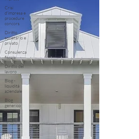
Crisi
d'impresa e
procedure
concors
Diritto
societario e
privato
Consulenza
fiscale
Diritto del
lavoro
Blog -
liquidità
aziendale
Blog
generico