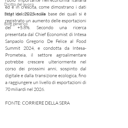
ruolo importante nell'economia italiana 
Diritto del lavoro
ed è in crescita, come dimostrano i dati 
Istat del 2023 sulla base dei quali si è 
Blog - liquidità aziendale
registrato un aumento delle esportazioni 
Blog generico
del +5.8%. Secondo una ricerca 
presentata dal Chief Economist di Intesa 
Sanpaolo Gregorio De Felice al Food 
Summit 2024, e condotta da Intesa-
Prometeia, il settore agroalimentare 
potrebbe crescere ulteriormente nel 
corso dei prossimi anni, sospinto dal 
digitale e dalla transizione ecologica, fino 
a raggiungere un livello di esportazioni di 
70 miliardi nel 2026. 
FONTE: CORRIERE DELLA SERA