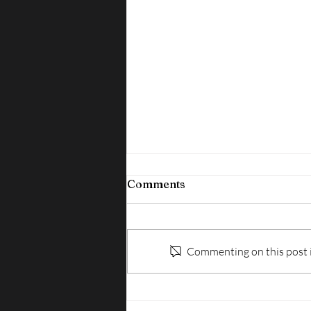
Comments
Commenting on this post is
ISPEZIONI SUL LAVORO:
IRREGOLARE OLTRE IL