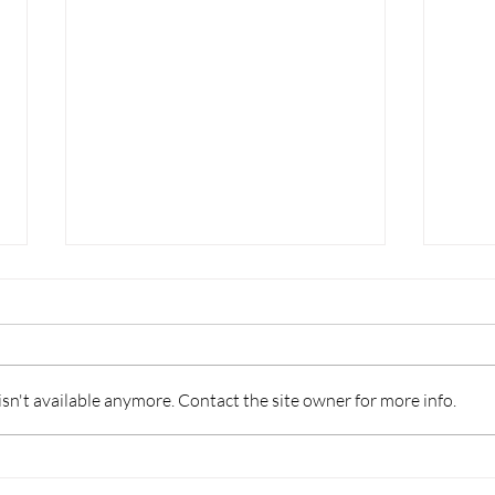
n't available anymore. Contact the site owner for more info.
TURISMO 2026: INCENTIVI
FOR
PER DIGITALIZZAZIONE,
L’I