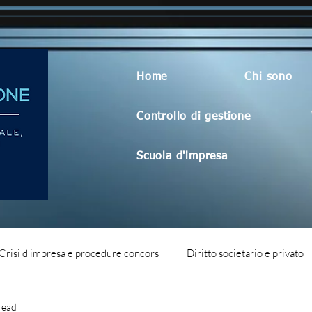
Home
Chi sono
Controllo di gestione
Scuola d'impresa
Crisi d'impresa e procedure concors
Diritto societario e privato
read
dità aziendale
Blog generico