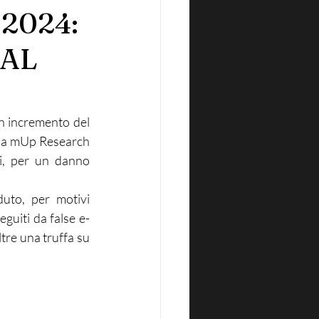
2024:
IAL
n incremento del 
 a mUp Research 
li, per un danno 
to, per motivi 
seguiti da false e-
tre una truffa su 