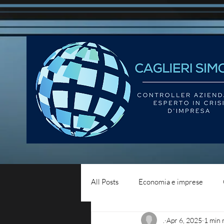
All Posts
Economia e imprese
.
Apr 6, 2025
1 min 
Diritto del lavoro
Blog - liqui