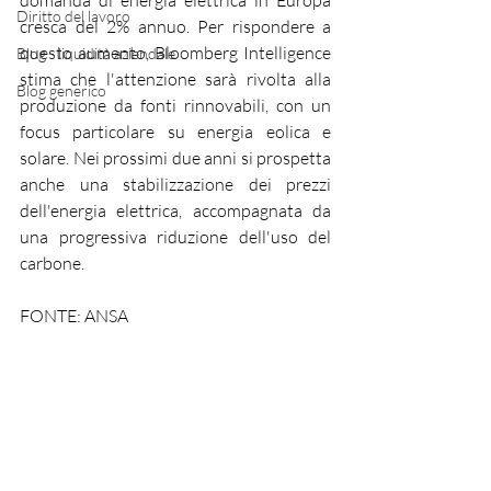
domanda di energia elettrica in Europa 
Diritto del lavoro
cresca del 2% annuo. Per rispondere a 
questo aumento, Bloomberg Intelligence 
Blog - liquidità aziendale
stima che l'attenzione sarà rivolta alla 
Blog generico
produzione da fonti rinnovabili, con un 
focus particolare su energia eolica e 
solare. Nei prossimi due anni si prospetta 
anche una stabilizzazione dei prezzi 
dell'energia elettrica, accompagnata da 
una progressiva riduzione dell'uso del 
carbone. 
FONTE: ANSA