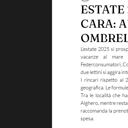
ESTATE 
CARA: A
OMBREL
L’estate 2025 si prosp
vacanze al mare in
Federconsumatori, Cod
due lettini si aggira i
I rincari rispetto al
geografica. Le formule
Tra le località che h
Alghero, mentre restano 
raccomanda la prenota
spesa.