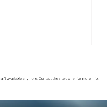
n't available anymore. Contact the site owner for more info.
TURISMO 2026: INCENTIVI
FOR
PER DIGITALIZZAZIONE,
L’I
SOSTENIBILITÀ E
RIS