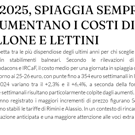
2025, SPIAGGIA SEMPR
UMENTANO I COSTI DI
LONE E LETTINI
etta tra le più dispendiose degli ultimi anni per chi sceglie 
 stabilimenti balneari. Secondo le rilevazioni di 
acons e IRCaF, il costo medio per una giornata in spiaggia 
ntorno ai 25-26 euro, con punte fino a 354 euro settimanali in l
 2024 variano tra il +2,3% e il +6,4%, a seconda della fo
 settimanali risultano particolarmente colpite dagli aumenti.
anno registrato i maggiori incrementi di prezzo figurano Se
stabili le tariffe di Rimini e Alassio. In un contesto di rincari
zione anticipata e una maggiore attenzione alle voci extra 