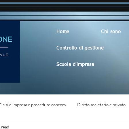
Home
Chi sono
Controllo di gestione
Scuola d'impresa
Crisi d'impresa e procedure concors
Diritto societario e privato
 read
dità aziendale
Blog generico