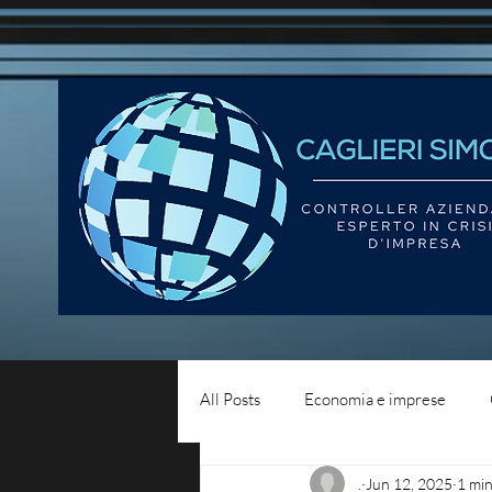
All Posts
Economia e imprese
.
Jun 12, 2025
1 min
Diritto del lavoro
Blog - liqui