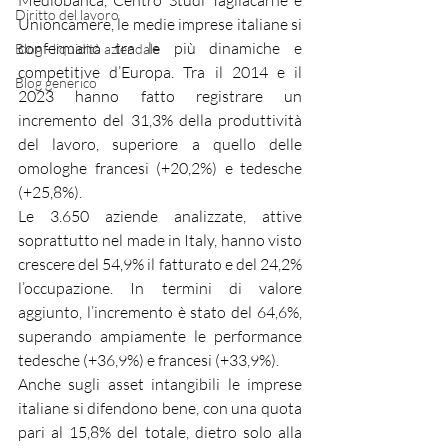
Mediobanca, Centro Studi Tagliacarne e 
Diritto del lavoro
Unioncamere, le medie imprese italiane si 
confermano tra le più dinamiche e 
Blog - liquidità aziendale
competitive d’Europa. Tra il 2014 e il 
Blog generico
2023 hanno fatto registrare un 
incremento del 31,3% della produttività 
del lavoro, superiore a quello delle 
omologhe francesi (+20,2%) e tedesche 
(+25,8%).
Le 3.650 aziende analizzate, attive 
soprattutto nel made in Italy, hanno visto 
crescere del 54,9% il fatturato e del 24,2% 
l’occupazione. In termini di valore 
aggiunto, l’incremento è stato del 64,6%, 
superando ampiamente le performance 
tedesche (+36,9%) e francesi (+33,9%).
Anche sugli asset intangibili le imprese 
italiane si difendono bene, con una quota 
pari al 15,8% del totale, dietro solo alla 