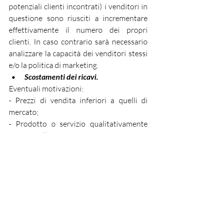
potenziali clienti incontrati) i venditori in 
questione sono riusciti a incrementare 
effettivamente il numero dei propri 
clienti. In caso contrario sarà necessario 
analizzare la capacità dei venditori stessi 
e/o la politica di marketing.
Scostamenti dei ricavi.
Eventuali motivazioni:
- Prezzi di vendita inferiori a quelli di 
mercato;
- Prodotto o servizio qualitativamente 
inferiore alla concorrenza;
- Nel caso di attività aperta al pubblico, 
eventuale incapacità dei nostri venditori 
nel convincere i potenziali clienti sulla 
bontà del nostro prodotto;
Scostamenti della liquidità finale 
prodotta dall’azienda.
Eventuali motivazioni: