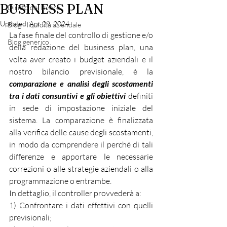
BUSINESS PLAN
Diritto del lavoro
Updated:
Apr 29, 2024
Blog - liquidità aziendale
La fase finale del controllo di gestione e/o 
Blog generico
della redazione del business plan, una 
volta aver creato i budget aziendali e il 
nostro bilancio previsionale, è la 
comparazione e analisi degli scostamenti 
tra i dati consuntivi e gli obiettivi
 definiti 
in sede di impostazione iniziale del 
sistema. La comparazione è finalizzata 
alla verifica delle cause degli scostamenti, 
in modo da comprendere il perché di tali 
differenze e apportare le necessarie 
correzioni o alle strategie aziendali o alla 
programmazione o entrambe.
In dettaglio, il controller provvederà a:
1) Confrontare i dati effettivi con quelli 
previsionali;