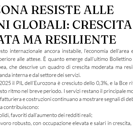
ZONA RESISTE ALLE
I GLOBALI: CRESCITA
TA MA RESILIENTE
to internazionale ancora instabile, l’economia dell’area 
periore alle attese. È quanto emerge dall’ultimo Bollettino
ea, che descrive un quadro di crescita moderata ma resili
nda interna e dal settore dei servizi.
025 il PIL dell’Eurozona è cresciuto dello 0,3%, e la Bce rit
o ritmo nel breve periodo. I servizi restano il principale m
atturiera e costruzioni continuano a mostrare segnali di de
a contribuiscono:
lidi, favoriti dall’aumento dei redditi reali;
voro robusto, con occupazione elevata e salari in crescita, 