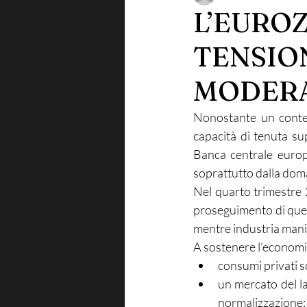
L’EURO
TENSION
MODERA
Nonostante un contes
capacità di tenuta su
Banca centrale europ
soprattutto dalla doma
Nel quarto trimestre 2
proseguimento di quest
mentre industria manif
A sostenere l’economi
consumi privati so
un mercato del la
normalizzazione;