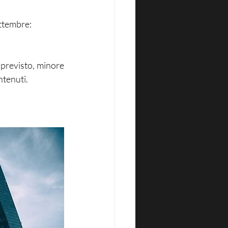
ettembre:
 previsto, minore 
ntenuti.