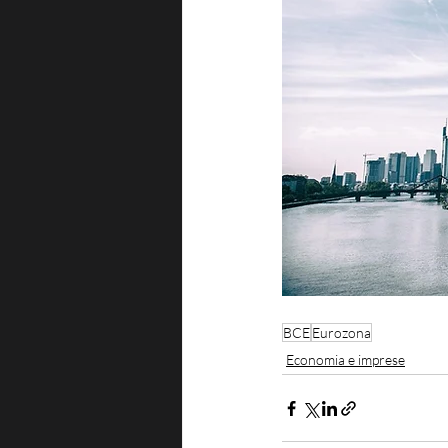
BCE
Eurozona
Economia e imprese