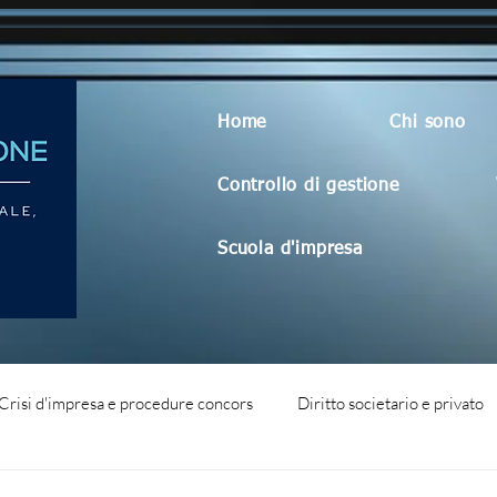
Home
Chi sono
Controllo di gestione
Scuola d'impresa
Crisi d'impresa e procedure concors
Diritto societario e privato
dità aziendale
Blog generico