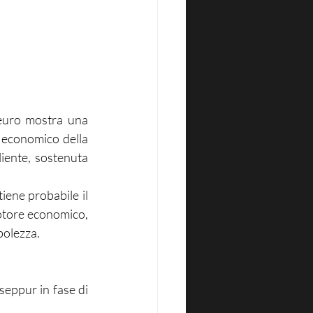
euro mostra una 
 economico della 
ente, sostenuta 
iene probabile il 
otore economico, 
bolezza.
seppur in fase di 