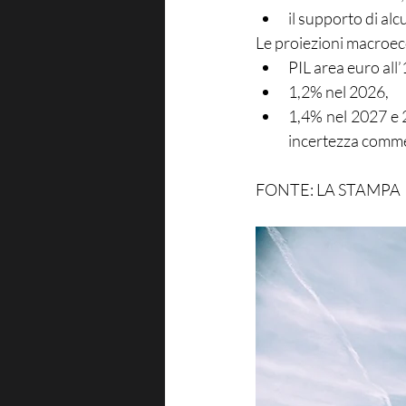
il supporto di alc
Le proiezioni macroeco
PIL area euro all
1,2% nel 2026,
1,4% nel 2027 e 2
incertezza commer
FONTE: LA STAMPA