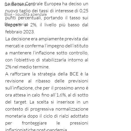
La Banca Centrale Europea ha deciso un 
Diritto del lavoro
nuovo taglio dei tassi di interesse di 0,25 
Blog - liquidità aziendale
punti percentuali, portando il tasso sui 
Blog generico
depositi al 2%, il livello più basso dal 
febbraio 2023.
La decisione era ampiamente prevista dai 
mercati e conferma l’impegno dell’istituto 
a mantenere l’inflazione sotto controllo, 
con l’obiettivo di stabilizzarla intorno al 
2% nel medio termine.
A rafforzare la strategia della BCE è la 
revisione al ribasso delle previsioni 
sull’inflazione, che per il prossimo anno è 
ora attesa in calo fino all’1,6%, al di sotto 
del target. La scelta si inserisce in un 
contesto di progressiva normalizzazione 
monetaria dopo il ciclo di rialzi adottato 
per fronteggiare le pressioni 
inflazionistiche post-pandemia.