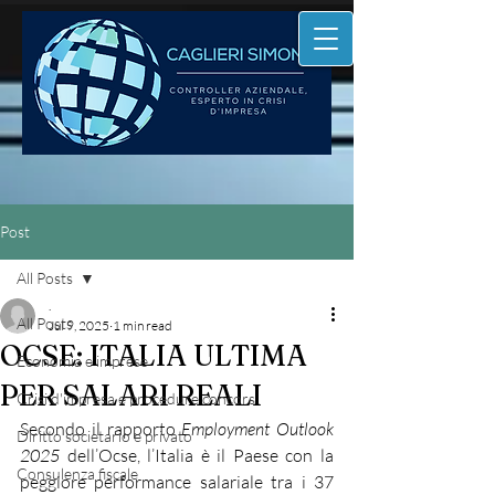
Post
All Posts
.
All Posts
Jul 9, 2025
1 min read
OCSE: ITALIA ULTIMA
Economia e imprese
PER SALARI REALI
Crisi d'impresa e procedure concors
Secondo il rapporto 
Employment Outlook 
Diritto societario e privato
2025
 dell’Ocse, l’Italia è il Paese con la 
Consulenza fiscale
peggiore performance salariale tra i 37 