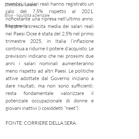
membri. I salari reali hanno registrato un 
Diritto del lavoro
calo del 7,5% rispetto al 2021, 
Blog - liquidità aziendale
nonostante una ripresa nell’ultimo anno. 
Blog generico
Mentre la crescita media dei salari reali 
nei Paesi Ocse è stata del 2,5% nel primo 
trimestre 2025, in Italia l’inflazione 
continua a ridurne il potere d’acquisto. Le 
previsioni indicano che nei prossimi due 
anni i salari nominali aumenteranno 
meno rispetto ad altri Paesi. Le politiche 
attive adottate dal Governo iniziano a 
dare risultati, ma non sono sufficienti: 
resta fondamentale valorizzare il 
potenziale occupazionale di donne e 
giovani inattivi (i cosiddetti “neet”).
FONTE: CORRIERE DELLA SERA