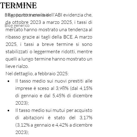
TERMINE
Diritto del lavoro
l Rapporto mensile dell'ABI evidenzia che, 
Blog - liquidità aziendale
da ottobre 2023 a marzo 2025, i tassi di 
Blog generico
mercato hanno mostrato una tendenza al 
ribasso grazie ai tagli della BCE. A marzo 
2025, i tassi a breve termine si sono 
stabilizzati o leggermente ridotti, mentre 
quelli a lungo termine hanno mostrato un 
lieve rialzo.
Nel dettaglio, a febbraio 2025:
Il tasso medio sui nuovi prestiti alle 
imprese è sceso al 3,98% (dal 4,15% 
di gennaio e dal 5,45% di dicembre 
2023);
Il tasso medio sui mutui per acquisto 
di abitazioni è stato del 3,17% 
(3,12% a gennaio e 4,42% a dicembre 
2023);