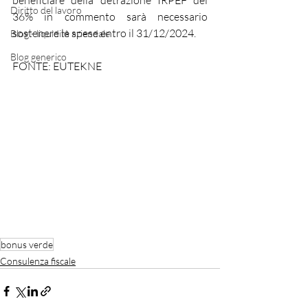
beneficiare della detrazione IRPEF del 
Diritto del lavoro
36% in commento sarà necessario 
sostenere le spese entro il 31/12/2024.
Blog - liquidità aziendale
Blog generico
FONTE: EUTEKNE
bonus verde
Consulenza fiscale