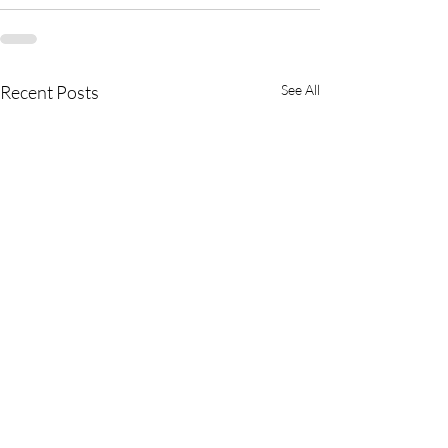
Recent Posts
See All