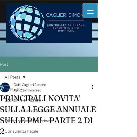
Post
All Posts
Dott. Caglieri Simone
All Posts
Apr 21
6 min read
PRINCIPALI NOVITA'
Economia e imprese
SULLA LEGGE ANNUALE
Crisi d'impresa e procedure concors
SULLE PMI - PARTE 2 DI
Diritto societario e privato
2
Consulenza fiscale