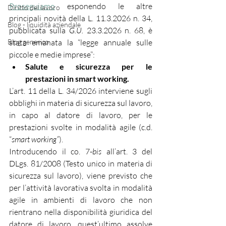
Proseguiamo
 esponendo le altre 
Diritto del lavoro
principali novità della 
L. 11.3.2026 n. 34, 
Blog - liquidità aziendale
pubblicata sulla 
G.U.
 23.3.2026 n. 68, è 
Blog generico
stata emanata la “legge annuale sulle 
piccole e medie imprese”:
Salute e sicurezza per le 
prestazioni in smart working.
L’art. 11 della L. 34/2026 interviene sugli 
obblighi in materia di sicurezza sul lavoro, 
in capo al datore di lavoro, per le 
prestazioni svolte in modalità agile (c.d. 
“
smart working”
).
Introducendo il co. 7-
bis 
all’art. 3 del 
DLgs. 81/2008 (Testo unico in materia di 
sicurezza sul lavoro), viene previsto che 
per l’attività lavorativa svolta in modalità 
agile in ambienti di lavoro che non 
rientrano nella disponibilità giuridica del 
datore di lavoro, quest’ultimo assolve 