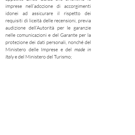
imprese nell’adozione di accorgimenti 
idonei ad assicurare il rispetto dei 
requisiti di liceità delle recensioni, previa 
audizione dell’Autorità per le garanzie 
nelle comunicazioni e del Garante per la 
protezione dei dati personali, nonché del 
Ministero delle Imprese e del 
made in 
Italy
 e del Ministero del Turismo;
· svolgere un monitoraggio annuale 
sull’applicazione delle nuove disposizioni 
e sul fenomeno della diffusione delle 
recensioni illecite, riferendo alle Camere.
Inoltre, ai fini del rafforzamento 
dell’attività di contrasto alle recensioni 
illecite, le associazioni rappresentative 
delle imprese della ristorazione e delle 
strutture del settore turistico stabilite in 
Italia, possono richiedere il 