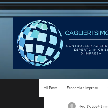
All Posts
Economia e imprese
.
Feb 19, 2024
1 min
Diritto del lavoro
Blog - liqui