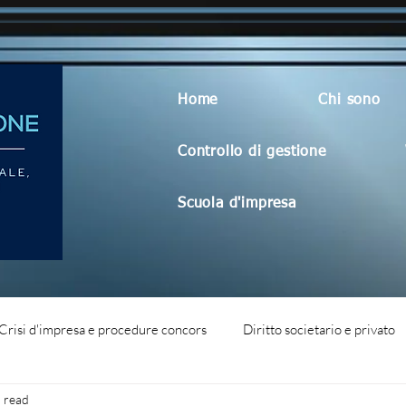
Home
Chi sono
Controllo di gestione
Scuola d'impresa
Crisi d'impresa e procedure concors
Diritto societario e privato
 read
dità aziendale
Blog generico